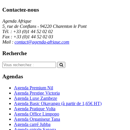
Contactez-nous
Agenda Afrique
5, rue de Conflans - 94220 Charenton le Pont
Tél. : +33 (0)1 44 52 02 02
Fax : +33 (0)1 44 52 02 03
Mail :
contact@agenda-afrique.com
Recherche
Agendas
Agenda Premium Nil
Agenda Prestige Victoria
Agenda Luxe Zambeze
Agenda Basic Okavango
(à partir de 1,65€ HT)
Agenda Pratique Volta
Agenda Office Limpopo
Agenda Organiseur Tana
Agenda carré Jubba
Agenda spirale Sanaga