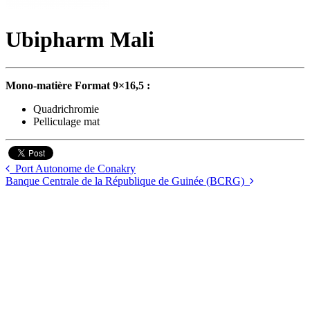
Ubipharm Mali
Mono-matière Format 9×16,5 :
Quadrichromie
Pelliculage mat
Port Autonome de Conakry
Banque Centrale de la République de Guinée (BCRG)