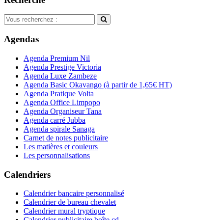
Agendas
Agenda Premium Nil
Agenda Prestige Victoria
Agenda Luxe Zambeze
Agenda Basic Okavango
(à partir de 1,65€ HT)
Agenda Pratique Volta
Agenda Office Limpopo
Agenda Organiseur Tana
Agenda carré Jubba
Agenda spirale Sanaga
Carnet de notes publicitaire
Les matières et couleurs
Les personnalisations
Calendriers
Calendrier bancaire personnalisé
Calendrier de bureau chevalet
Calendrier mural tryptique
Calendrier publicitaire boîte cd