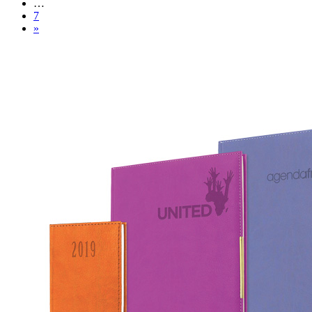
…
7
»