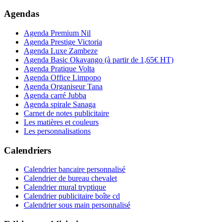
Agendas
Agenda Premium Nil
Agenda Prestige Victoria
Agenda Luxe Zambeze
Agenda Basic Okavango
(à partir de 1,65€ HT)
Agenda Pratique Volta
Agenda Office Limpopo
Agenda Organiseur Tana
Agenda carré Jubba
Agenda spirale Sanaga
Carnet de notes publicitaire
Les matières et couleurs
Les personnalisations
Calendriers
Calendrier bancaire personnalisé
Calendrier de bureau chevalet
Calendrier mural tryptique
Calendrier publicitaire boîte cd
Calendrier sous main personnalisé