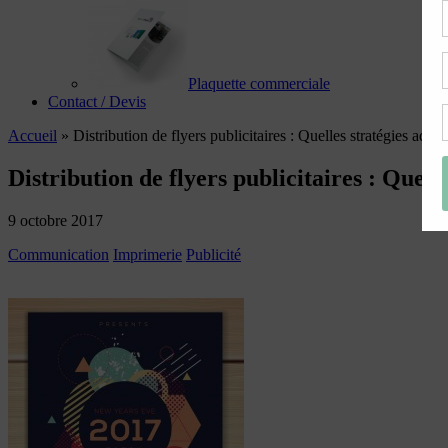
Plaquette commerciale
Contact / Devis
Accueil
»
Distribution de flyers publicitaires : Quelles stratégies adopt
Distribution de flyers publicitaires : Quell
9 octobre 2017
Communication
Imprimerie
Publicité