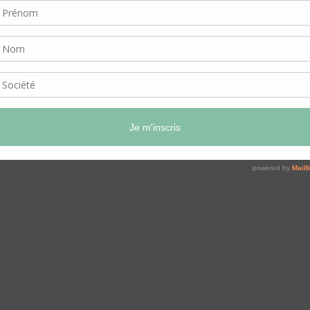
er ?
es stratégies adopter ?