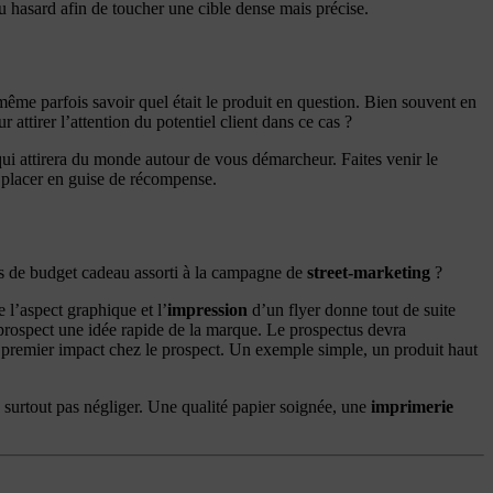
 au hasard afin de toucher une cible dense mais précise.
 même parfois savoir quel était le produit en question. Bien souvent en
attirer l’attention du potentiel client dans ce cas ?
 qui attirera du monde autour de vous démarcheur. Faites venir le
à placer en guise de récompense.
pas de budget cadeau assorti à la campagne de
street-marketing
?
e l’aspect graphique et l’
impression
d’un flyer donne tout de suite
prospect une idée rapide de la marque. Le prospectus devra
e premier impact chez le prospect. Un exemple simple, un produit haut
ne surtout pas négliger. Une qualité papier soignée, une
imprimerie