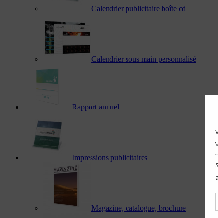
Calendrier publicitaire boîte cd
Calendrier sous main personnalisé
Rapport annuel
Impressions publicitaires
Magazine, catalogue, brochure