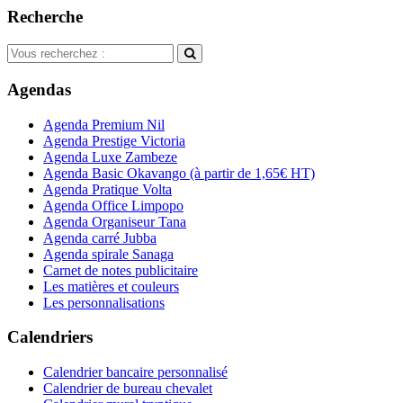
Recherche
Agendas
Agenda Premium Nil
Agenda Prestige Victoria
Agenda Luxe Zambeze
Agenda Basic Okavango
(à partir de 1,65€ HT)
Agenda Pratique Volta
Agenda Office Limpopo
Agenda Organiseur Tana
Agenda carré Jubba
Agenda spirale Sanaga
Carnet de notes publicitaire
Les matières et couleurs
Les personnalisations
Calendriers
Calendrier bancaire personnalisé
Calendrier de bureau chevalet