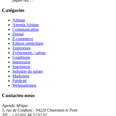
papier ont …
Catégories
Afrique
Agenda Afrique
Communication
Digital
E-commerce
Edition publicitaire
Entreprises
Evénements / salons
Graphisme
Impression
Imprimerie
Industrie du papier
Marketing
Publicité
Webmarketing
Contactez-nous
Agenda Afrique
5, rue de Conflans - 94220 Charenton le Pont
Tél. : +33 (0)1 44 52 02 02