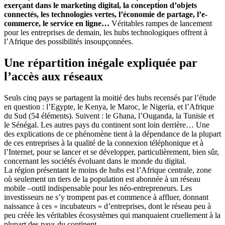
exerçant dans le marketing digital, la conception d’objets
connectés, les technologies vertes, l’économie de partage, l’e-
commerce, le service en ligne…
Véritables rampes de lancement
pour les entreprises de demain, les hubs technologiques offrent à
l’Afrique des possibilités insoupçonnées.
Une répartition inégale expliquée par
l’accès aux réseaux
Seuls cinq pays se partagent la moitié des hubs recensés par l’étude
en question : l’Egypte, le Kenya, le Maroc, le Nigeria, et l’Afrique
du Sud (54 éléments). Suivent : le Ghana, l’Ouganda, la Tunisie et
le Sénégal. Les autres pays du continent sont loin derrière… Une
des explications de ce phénomène tient à la dépendance de la plupart
de ces entreprises à la qualité de la connexion téléphonique et à
l’Internet, pour se lancer et se développer, particulièrement, bien sûr,
concernant les sociétés évoluant dans le monde du digital.
La région présentant le moins de hubs est l’Afrique centrale, zone
où seulement un tiers de la population est abonnée à un réseau
mobile –outil indispensable pour les néo-entrepreneurs. Les
investisseurs ne s’y trompent pas et commence à affluer, donnant
naissance à ces « incubateurs » d’entreprises, dont le réseau peu à
peu créée les véritables écosystèmes qui manquaient cruellement à la
plupart des pays du continent.