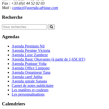
Fax : +33 (0)1 44 52 02 03
Mail :
contact@agenda-afrique.com
Recherche
Agendas
Agenda Premium Nil
Agenda Prestige Victoria
Agenda Luxe Zambeze
Agenda Basic Okavango
(à partir de 1,65€ HT)
Agenda Pratique Volta
Agenda Office Limpopo
Agenda Organiseur Tana
Agenda carré Jubba
Agenda spirale Sanaga
Carnet de notes publicitaire
Les matières et couleurs
Les personnalisations
Calendriers