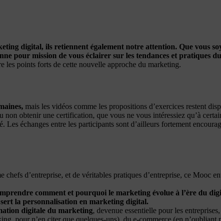
ting digital, ils retiennent également notre attention. Que vous soy
nne pour mission de vous éclairer sur les tendances et pratiques du
 les points forts de cette nouvelle approche du marketing.
maines,
mais les vidéos comme les propositions d’exercices restent di
 non obtenir une certification, que vous ne vous intéressiez qu’à certai
 gré. Les échanges entre les participants sont d’ailleurs fortement encou
 chefs d’entreprise, et de véritables pratiques d’entreprise, ce Mooc e
omprendre comment et pourquoi le marketing évolue à l’ère du digit
a sert la personnalisation en marketing digital.
ation digitale du marketing
, devenue essentielle pour les entreprises,
king, pour n’en citer que quelques-uns), du e-commerce (en n’oubliant p