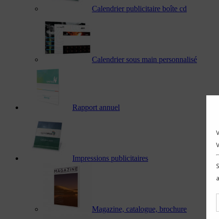
Calendrier publicitaire boîte cd
Calendrier sous main personnalisé
Rapport annuel
Impressions publicitaires
Magazine, catalogue, brochure