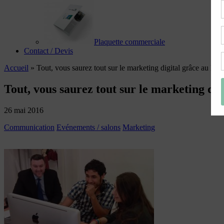
Plaquette commerciale
Contact / Devis
Accueil
»
Tout, vous saurez tout sur le marketing digital grâce au Mo
Tout, vous saurez tout sur le marketing di
26 mai 2016
Communication
Evénements / salons
Marketing