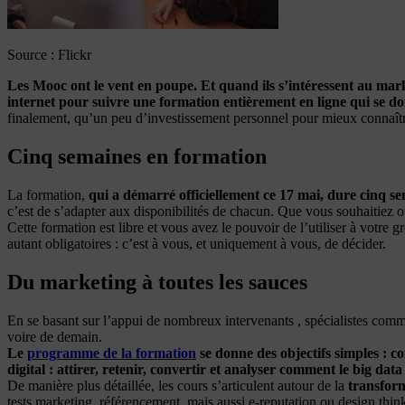
Source : Flickr
Les Mooc ont le vent en poupe. Et quand ils s’intéressent au marke
internet pour suivre une formation entièrement en ligne qui se do
finalement, qu’un peu d’investissement personnel pour mieux connaître
Cinq semaines en formation
La formation,
qui a démarré officiellement ce 17 mai, dure cinq se
c’est de s’adapter aux disponibilités de chacun. Que vous souhaitiez ou
Cette formation est libre et vous avez le pouvoir de l’utiliser à votre
autant obligatoires : c’est à vous, et uniquement à vous, de décider.
Du marketing à toutes les sauces
En se basant sur l’appui de nombreux intervenants , spécialistes comme
voire de demain.
Le
programme de la formation
se donne des objectifs simples : c
digital : attirer, retenir, convertir et analyser comment le big dat
De manière plus détaillée, les cours s’articulent autour de la
transform
tests marketing, référencement, mais aussi e-reputation ou design thin