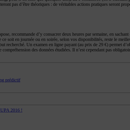
nt pas d’être théoriques : de véritables actions pratiques seront propos
opose, recommande d’y consacrer deux heures par semaine, en sachant qu
ce soit en journée ou en soirée, selon vos disponibilités, reste le meil
e but recherché. Un examen en ligne payant (au prix de 29 €) permet d’ob
ne compréhension des données étudiées. Il n’est cependant pas obligatoir
g prédictif
RUPA 2016 !